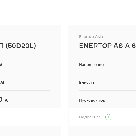
Enertop Asia
П (50D20L)
ENERTOP ASIA 6
V
Напряжение
Ah
Емкость
0
А
Пусковой ток
Подробнее